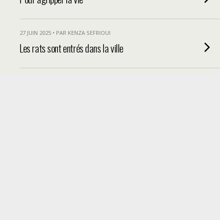
27 JUIN 2025 • PAR KENZA SEFRIOUI
Les rats sont entrés dans la ville
20 JUIN 2025 • PAR KENZA SEFRIOUI
Penser (depuis) le végétal
17 JUIN 2025 • PAR KENZA SEFRIOUI
Through her Eyes: The Untold Contributions
of African Migrant Women in Morocco
13 JUIN 2025 • PAR KENZA SEFRIOUI
Deuil et maternité