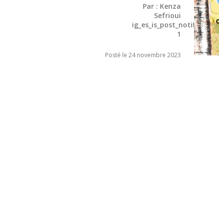
Par :
Kenza
Sefrioui
ig_es_is_post_notified :
1
Posté le 24 novembre 2023