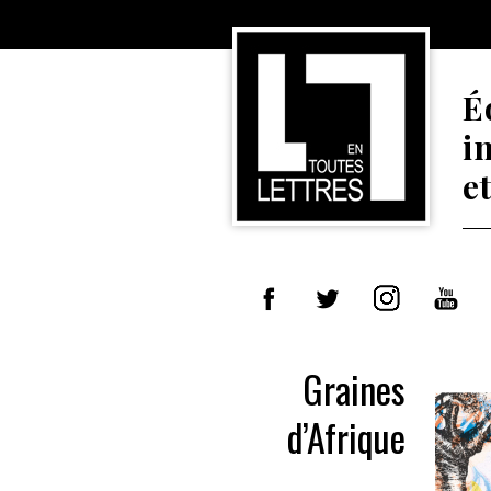
É
i
e
Graines
d’Afrique