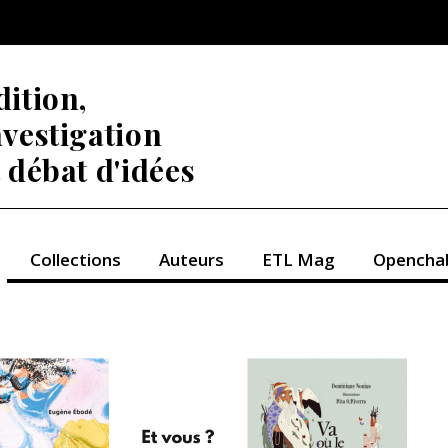
dition,
nvestigation
t débat d'idées
Collections
Auteurs
ETL Mag
Opencha