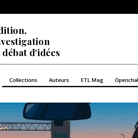
dition,
nvestigation
t débat d'idées
Collections
Auteurs
ETL Mag
Opencha