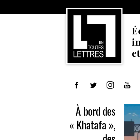
É
i
e
À bord des
« Khatafa »,
des