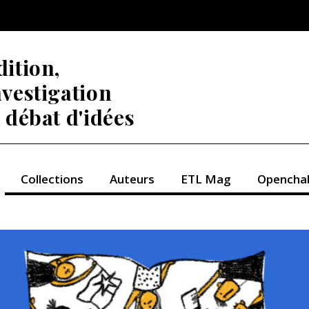
dition,
nvestigation
t débat d'idées
Collections
Auteurs
ETL Mag
Opencha