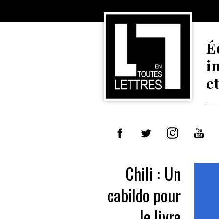
É
i
e
Chili : Un
cabildo pour
le livre