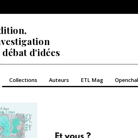
dition,
nvestigation
t débat d'idées
Collections
Auteurs
ETL Mag
Opencha