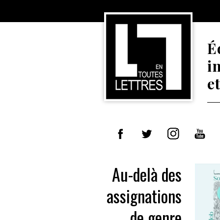
É
i
e
Au-delà des
assignations
de genre