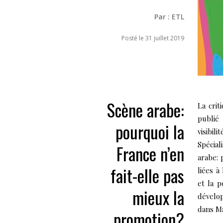
Par :
ETL
Posté le 31 juillet 2019
Scène arabe:
La crit
publié 
pourquoi la
visibil
Spécia
France n’en
arabe: 
fait-elle pas
liées à
et la p
mieux la
dévelo
dans Ma
promotion?