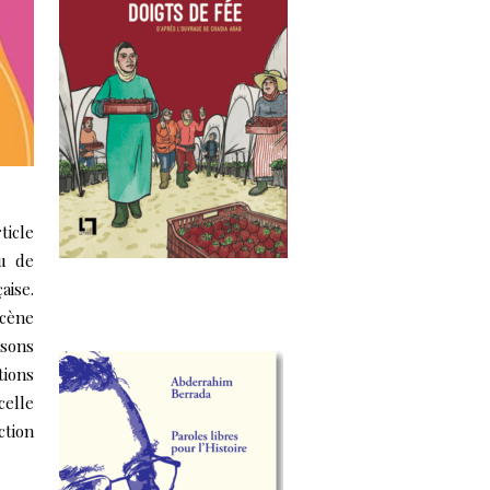
ticle
eu de
aise.
Scène
isons
tions
celle
tion