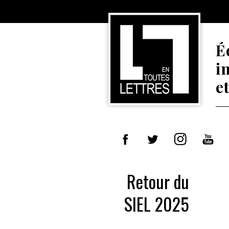
É
i
e
Retour du
SIEL 2025