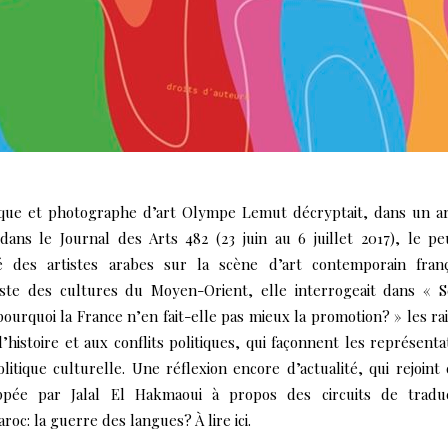
ique et photographe d’art Olympe Lemut décryptait, dans un ar
dans le Journal des Arts 482 (23 juin au 6 juillet 2017), le p
ité des artistes arabes sur la scène d’art contemporain franç
liste des cultures du Moyen-Orient, elle interrogeait dans « 
pourquoi la France n’en fait-elle pas mieux la promotion? » les ra
 l’histoire et aux conflits politiques, qui façonnent les représenta
olitique culturelle. Une réflexion encore d’actualité, qui rejoint 
ppée par Jalal El Hakmaoui à propos des circuits de traduc
roc: la guerre des langues? À lire ici.