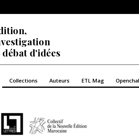
dition,
nvestigation
t débat d'idées
Collections
Auteurs
ETL Mag
Opencha