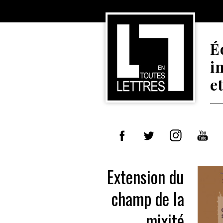
É
i
e
Extension du
champ de la
mixité