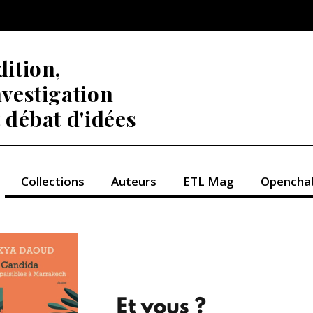
dition,
nvestigation
t débat d'idées
Collections
Auteurs
ETL Mag
Opencha