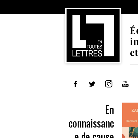
É
i
e
En
connaissanc
e de cause