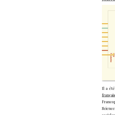
Il a ét
françai
Franco
Scienc