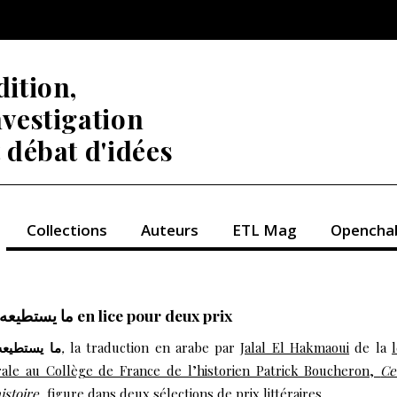
dition,
nvestigation
t débat d'idées
Collections
Auteurs
ETL Mag
Opencha
ما يستطيعه التاريخ en lice pour deux prix
ما يستطيعه 
,
la traduction en arabe par
Jalal El Hakmaoui
de la
rale au Collège de France de l’historien Patrick Boucheron,
Ce
istoire
, figure dans deux sélections de prix littéraires.