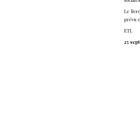
sociales
Le livr
prévu e
ETL
25 sep