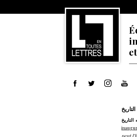
É
i
e
التاريخ
inaugu
peut l’h