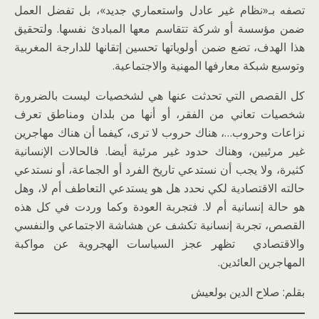
تصفه بـ«نظام غير عادل واستعماري جديد»، بل تفضل العمل
ضمن مؤسسة أو شركة تتقاسم معها المبادئ نفسها. ولتحقيق
هذا الهدف، تضع ضمن أولوياتها تحسين إتقانها للدارجة المغربية
وتوسيع شبكة معارفها المهنية والاجتماعية.
كل القصص التي تحدثت عنها هي لشخصيات ليست بالضرورة
شخصيات تعاني من الفقر، أو أنها من بلدان ومناطق تعرف
نزاعات وحروب…، هناك حروب لا ترى، كيفما أن هناك مهاجرين
غير مرئيين، وهناك حدود غير مرئية أيضا. فالحالات الإنسانية
كثيرة، ولا يجب أن نستدعي تاريخ الفرد أو الجماعة، أو نستدعي
حالته الاقتصادية لكي نحدد هل هو يستدعي التعاطف أم لا، وهل
هو حالة إنسانية أم لا. فتجربة العودة وكما وردت في كل هذه
القصص، تجربة إنسانية تكشف عن هشاشة الاجتماعي والنفسي
والاقتصادي تظهر عجز السياسات الهجروية عن مواكبة
المهاجرين العائدين.
بقلم: صلاح الدين بولعيش