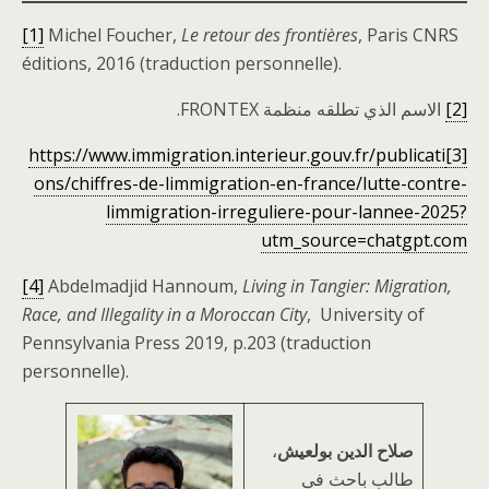
[1]
Michel Foucher,
Le retour des frontières
, Paris CNRS
éditions, 2016 (traduction personnelle).
[2]
الاسم الذي تطلقه منظمة FRONTEX.
https://www.immigration.interieur.gouv.fr/publicati
[3]
ons/chiffres-de-limmigration-en-france/lutte-contre-
limmigration-irreguliere-pour-lannee-2025?
utm_source=chatgpt.com
[4]
Abdelmadjid Hannoum,
Living in Tangier: Migration,
Race, and Illegality in a Moroccan City
, University of
Pennsylvania Press 2019, p.203 (traduction
personnelle).
صلاح الدين بولعيش
،
طالب باحث في