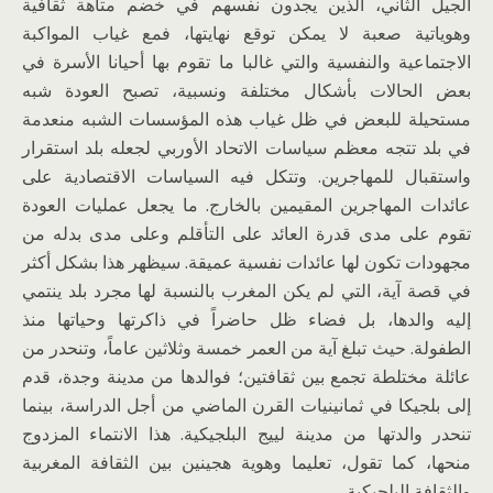
الجيل الثاني، الذين يجدون نفسهم في خضم متاهة ثقافية
وهوياتية صعبة لا يمكن توقع نهايتها، فمع غياب المواكبة
الاجتماعية والنفسية والتي غالبا ما تقوم بها أحيانا الأسرة في
بعض الحالات بأشكال مختلفة ونسبية، تصبح العودة شبه
مستحيلة للبعض في ظل غياب هذه المؤسسات الشبه منعدمة
في بلد تتجه معظم سياسات الاتحاد الأوربي لجعله بلد استقرار
واستقبال للمهاجرين. وتتكل فيه السياسات الاقتصادية على
عائدات المهاجرين المقيمين بالخارج. ما يجعل عمليات العودة
تقوم على مدى قدرة العائد على التأقلم وعلى مدى بدله من
مجهودات تكون لها عائدات نفسية عميقة. سيظهر هذا بشكل أكثر
في قصة آية، التي لم يكن المغرب بالنسبة لها مجرد بلد ينتمي
إليه والدها، بل فضاء ظل حاضراً في ذاكرتها وحياتها منذ
الطفولة. حيث تبلغ آية من العمر خمسة وثلاثين عاماً، وتنحدر من
عائلة مختلطة تجمع بين ثقافتين؛ فوالدها من مدينة وجدة، قدم
إلى بلجيكا في ثمانينيات القرن الماضي من أجل الدراسة، بينما
تنحدر والدتها من مدينة لييج البلجيكية. هذا الانتماء المزدوج
منحها، كما تقول، تعليما وهوية هجينين بين الثقافة المغربية
والثقافة البلجيكية.