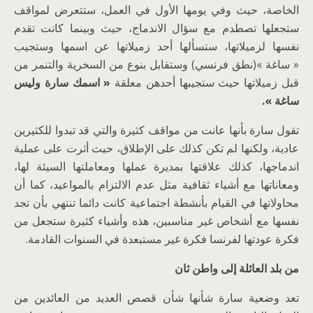
الخاصة، حيث وفي يومها الأول في العمل، ستتعرض لمواقف
ستجعلها تصطدم مع سؤال الاندماج، حيث وبينما كانت تقدم
نفسها لزميلاتها، ستسألها أحد زميلاتها عن اسمها وستجيب
« ساغة »(نطق فرنسي) وستقابل بنوع من السخرية والتنمر من
قبل زميلاتها حيث ستجيبها أحدهن معلقة
« اسمك سارة وليس
ساغة ».
تقول سارة بأنها عانت من مواقف كثيرة والتي قد تبدوا للكثيرين
عادية، ولكنها لم تكن كذلك على الإطلاق، حيث أثرت على عملية
اندماجها، كذلك علاقتها بمديرة عملها ومعاملتها السيئة لها،
ومعاناتها مع أشياء ثقافية مثل عدم الالتزام بالمواعيد، كما أن
محاولاتها في القيام بأنشطة اجتماعية كانت دائما تنتهي بأن تجد
نفسها مع أشخاص غير مناسبين، هذه وأشياء كثيرة ستجعل من
فكرة عودتها لفرنسا فكرة غير مستبعدة في السنوات القادمة.
من بلد العائلة إلى واطن ثان
تعد وضعية سارة شأنها شأن قصص العديد من العائدين من