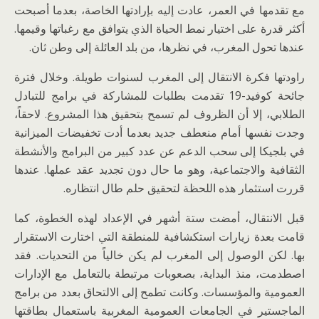
مع تقدمها في العمر، عادت إليه بإرادتها الخاصة، بعدما أصبحت
أكثر قدرة على اختيار نمط الحياة الذي يتوافق مع رغباتها وقيمها.
عندها تحول المغرب، في نظرها، من بلد العائلة إلى وطن ثان.
راودتها فكرة الانتقال إلى المغرب لسنوات طويلة. وخلال فترة
جائحة كوفيد-19 تقدمت بطلبات للمشاركة في برامج للتبادل
الطلابي، إلا أن الظروف لم تسمح بتحقيق هذا المشروع. لاحقاً،
وجدت نفسها أمام منعطف جديد بعدما أدت تخفيضات الميزانية
في بلجيكا إلى سحب الدعم عن عدد كبير من البرامج والأنشطة
الثقافية والاجتماعية، وهو ما حال دون تجديد عقد عملها. عندها
قررت استثمار هذه اللحظة لتحقيق حلم طال انتظاره.
قبل الانتقال، أمضت ستة أشهر في الإعداد لهذه الخطوة، كما
قامت بعدة زيارات استكشافية للمنطقة التي اختارت الاستقرار
بها. لكن الوصول إلى المغرب لم يكن خالياً من التحديات. فقد
اصطدمت، منذ البداية، بصعوبات مرتبطة بالتعامل مع الإدارات
العمومية والمؤسسات. وكانت تطمح إلى الالتحاق بعدد من برامج
الماجستير في الجامعات العمومية المغربية باستعمال بطاقتها