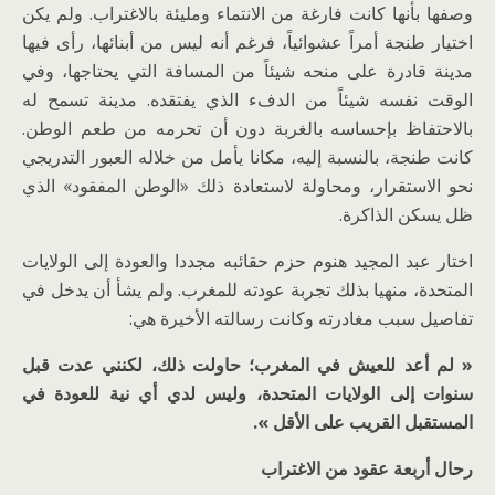
وصفها بأنها كانت فارغة من الانتماء ومليئة بالاغتراب. ولم يكن
اختيار طنجة أمراً عشوائياً، فرغم أنه ليس من أبنائها، رأى فيها
مدينة قادرة على منحه شيئاً من المسافة التي يحتاجها، وفي
الوقت نفسه شيئاً من الدفء الذي يفتقده. مدينة تسمح له
بالاحتفاظ بإحساسه بالغربة دون أن تحرمه من طعم الوطن.
كانت طنجة، بالنسبة إليه، مكانا يأمل من خلاله العبور التدريجي
نحو الاستقرار، ومحاولة لاستعادة ذلك «الوطن المفقود» الذي
ظل يسكن الذاكرة.
اختار عبد المجيد هنوم حزم حقائبه مجددا والعودة إلى الولايات
المتحدة، منهيا بذلك تجربة عودته للمغرب. ولم يشأ أن يدخل في
تفاصيل سبب مغادرته وكانت رسالته الأخيرة هي:
«
لم أعد للعيش في المغرب؛ حاولت ذلك، لكنني عدت قبل
سنوات إلى الولايات المتحدة، وليس لدي أي نية للعودة في
المستقبل القريب على الأقل ».
رحال أربعة عقود من الاغتراب