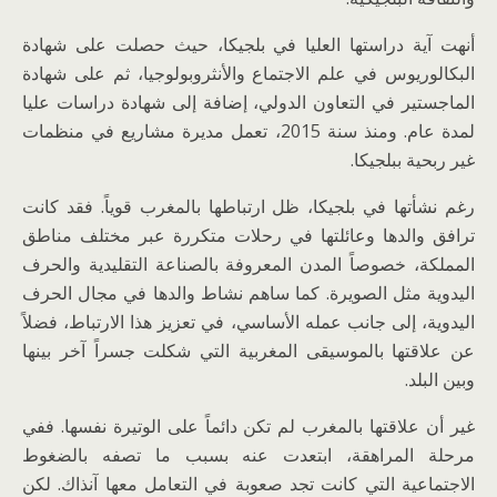
أنهت آية دراستها العليا في بلجيكا، حيث حصلت على شهادة
البكالوريوس في علم الاجتماع والأنثروبولوجيا، ثم على شهادة
الماجستير في التعاون الدولي، إضافة إلى شهادة دراسات عليا
لمدة عام. ومنذ سنة 2015، تعمل مديرة مشاريع في منظمات
غير ربحية ببلجيكا.
رغم نشأتها في بلجيكا، ظل ارتباطها بالمغرب قوياً. فقد كانت
ترافق والدها وعائلتها في رحلات متكررة عبر مختلف مناطق
المملكة، خصوصاً المدن المعروفة بالصناعة التقليدية والحرف
اليدوية مثل الصويرة. كما ساهم نشاط والدها في مجال الحرف
اليدوية، إلى جانب عمله الأساسي، في تعزيز هذا الارتباط، فضلاً
عن علاقتها بالموسيقى المغربية التي شكلت جسراً آخر بينها
وبين البلد.
غير أن علاقتها بالمغرب لم تكن دائماً على الوتيرة نفسها. ففي
مرحلة المراهقة، ابتعدت عنه بسبب ما تصفه بالضغوط
الاجتماعية التي كانت تجد صعوبة في التعامل معها آنذاك. لكن