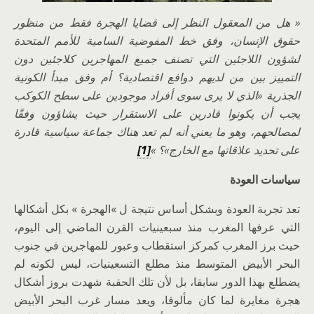
« هل من المعقول النظر إلى قضايا الهجرة فقط من منظور
حقوق الإنسان، وفق خط المفوضية السامية للأمم المتحدة
لشؤون اللاجئين التي تصنف جميع المهاجرين كلاجئين دون
التمييز بين من لديهم دوافع اقتصادية؟ أم وفق مبدأ الكونية
الجذرية «الذي لا يرى سوى أفراد موجودين على سطح الكوكب
يجب أن يكونوا قادرين على الاستقرار حيث يشاؤون وفقًا
لمصالحهم، وهو ما يعني أنه لم تعد هناك جماعة سياسية قادرة
على تحديد علاقاتها مع الخارج»؟ »
[1]
سياسات العودة
تعد تجربة العودة وبشكل أساس نتيجة ل »الهجرة » بكل أشكالها
التي عرفها المغرب منذ سبعينيات القرن الماضي إلى اليوم،
حيث برز المغرب كمركز استقطاب وعبور للمهاجرين في جنوب
البحر الأبيض المتوسط منذ مطلع التسعينيات، ليس لكونه لم
يضطلع بهذا الدور سابقا، بل لأن تلك الحقبة شهدت بروز أشكال
هجرة مغايرة لما كان مألوفا، ويعد مسار غرب البحر الأبيض