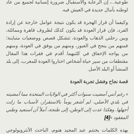
طوعية…، إن الرعاية والاستقبال ضرورة إنسانية لجميع من عاد
لوطنه بآمال جديدة في العيش فيه.
وكيفما أن قرار الهجرة قد يكون نتيجة عوامل خارجة عن إرادة
الفرد، فإن قرار العودة قد يكون كذلك لظروف قاهرة ومماثلة،
وبين رحلتي الذهاب والعودة، تتشكل قصص ووضعيات متباينة؛
فمنهم من ينجح في العبور، ومنهم من يوفق في العودة، ومنهم
من يواجه الإخفاق في كلتيهما. أقدم في فقرات هذا المقال
مقتطفات من سير حياة أشخاص اختاروا العودة للمغرب، إلى بلد
المنشأ أو البلد الأصل.
قصة نجاح وفشل تجربة العودة
«
رغم أنني أمضيت سنوات أكثر في الولايات المتحدة مما أمضيته
في بلدي الأصلي، لم أشعر يوماً بالاستقرار، لأسباب ما زلت
أجهلها. وهكذا عدت إلى الوطن، إلى طنجة، آملاً أن أستعيد وطني
المفقود »
[4]
بهذه الكلمات يختتم عبد المجيد هنوم، الباحث الأنثروبولوجي