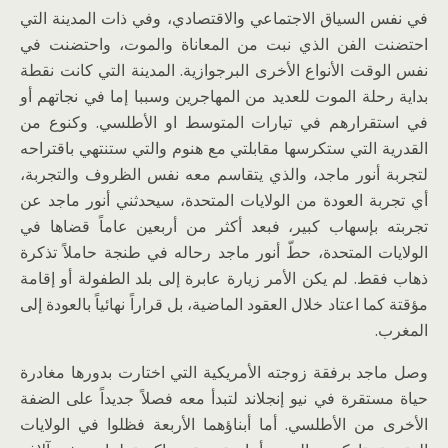
في نفس السياق الاجتماعي والاقتصادي، وفي ذات المدينة التي
احتضنت الفن الذي نبت من المعاناة والموت، واحتضنت في
نفس الوقت الأنواع الأخرى البرجوازية. المدينة التي كانت نقطة
بداية رحلة الموت للعديد من المهاجرين وسببا إما في نجاتهم أو
في استقرارهم في تيارات المتوسط او الأطلسي. وكنوع من
القدرية التي ستكرسها مقابلتي مع هنوم والتي ستنتهي باقتراحه
لتجربة أنور ماجد، والذي يتقاسم معه نفس الظروف والتجربة،
أي تجربة العودة من الولايات المتحدة، سيحدثني أنور ماجد عن
تجربته بإسهاب كبير، فبعد أكثر من أربعين عاماً قضاها في
الولايات المتحدة، حطّ أنور ماجد رحاله في طنجة حاملاً تذكرة
ذهاب فقط. لم يكن الأمر زيارة عابرة إلى بلد الطفولة أو إقامة
مؤقتة كما اعتاد خلال العقود الماضية، بل قراراً نهائياً بالعودة إلى
المغرب.
وصل ماجد برفقة زوجته الأمريكية التي اختارت بدورها مغادرة
حياة مستقرة في نيو إنجلاند لتبدأ معه فصلاً جديداً على الضفة
الأخرى من الأطلسي. أما أبناؤهما الأربعة فظلوا في الولايات