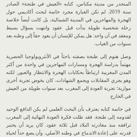
المنحدر من مدينة مكناس، كتابه «العيش في طنجة» الصادر
سنة 2019. لم تكن العبارة مجرد خاتمة لبحث أكاديمي حول
الهجرة والمهاجرين في المدينة الشمالية، بل كانت أيضاً خلاصة
رحلة شخصية طويلة بدأت قبل عقود وانتهت بسؤال بسيط
ومعقد في آن واحد: هل يمكن للإنسان أن يعود حقاً إلى وطنه بعد
سنوات من الغياب.
وصل هنوم إلى طنجة بصفته باحثاً في الأنثروبولوجيا الحضرية
مهتماً بدراسة الهجرة ومسارات المهاجرين في واحدة من أكثر
المدن المغربية ارتباطاً بحكايات الهجرة والانتظار والعبور. لكنه
وهو يجري المقابلات ويجمع الشهادات، كان يخوض تجربة أخرى
موازية؛ تجربة العودة إلى المغرب بعد سنوات طويلة من العيش
في الخارج.
في خاتمة كتابه يعترف بأن البحث العلمي لم يكن الدافع الوحيد
لقدومه إلى طنجة. فقد ظلت فكرة العودة النهائية إلى المغرب
ترافقه منذ مغادرته البلاد قبل ثلاثة عقود. كان يريد أن يختبر
قدرته على إعادة الاندماج في وطنه الأصلي، وأن يضع حداً لحياة