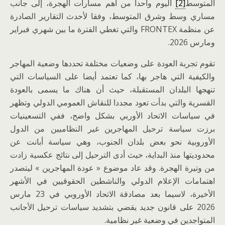
المتوسط
[2]
اليوم واحدا من أهم مسارات الهجرة، إلى جانب
مساري وسط وشرق المتوسط، وفقا لأحدث التقارير الصادرة
عن منظمة FRONTEX والتي تغطي الفترة ما بين شهري فبراير
ومارس 2026.
تقوم تجربة العودة على وضعيات مختلفة تحددها وضعية المهاجر
والكيفية التي هاجر بها، كما تعتمد أيضا على السياسات التي
تنهجها البلدان المستقبلة، حيث أن هناك ما يسمى بالعودة
القسرية والتي بدأت تعود مجددا للنقاش العمومي الدولي وتظهر
في سياسات الاتحاد الأوربي بشكل واضح، ففي التسعينيات
برزت سياسة ترحيل المهاجرين غير النظاميين من الدول
الأوروبية نحو بعض بلدان الجنوب، وهي سياسة أبانت عن
محدوديتها منذ البداية، حيث أدى الترحيل إلى نتائج عكسية زادت
من وتيرة الهجرة. وقد عاد موضوع « عودة المهاجرين » ليتصدر
اهتمامات الإعلام الدولي والناشطين الحقوقيين في الأشهر
الأخيرة، لاسيما بعد مصادقة الاتحاد الأوروبي في 23 مارس
2026 على قانون جديد يقضي بتشديد سياسات ترحيل الأجانب
المتواجدين في وضعية غير نظامية.