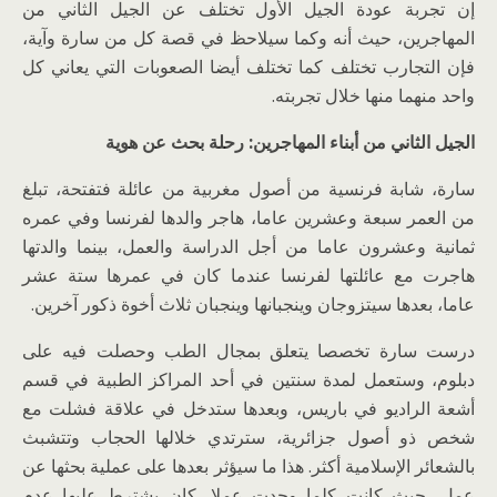
إن تجربة عودة الجيل الأول تختلف عن الجيل الثاني من
المهاجرين، حيث أنه وكما سيلاحظ في قصة كل من سارة وآية،
فإن التجارب تختلف كما تختلف أيضا الصعوبات التي يعاني كل
واحد منهما منها خلال تجربته.
الجيل الثاني من أبناء المهاجرين: رحلة بحث عن هوية
سارة، شابة فرنسية من أصول مغربية من عائلة فتفتحة، تبلغ
من العمر سبعة وعشرين عاما، هاجر والدها لفرنسا وفي عمره
ثمانية وعشرون عاما من أجل الدراسة والعمل، بينما والدتها
هاجرت مع عائلتها لفرنسا عندما كان في عمرها ستة عشر
عاما، بعدها سيتزوجان وينجبانها وينجبان ثلاث أخوة ذكور آخرين.
درست سارة تخصصا يتعلق بمجال الطب وحصلت فيه على
دبلوم، وستعمل لمدة سنتين في أحد المراكز الطبية في قسم
أشعة الراديو في باريس، وبعدها ستدخل في علاقة فشلت مع
شخص ذو أصول جزائرية، سترتدي خلالها الحجاب وتتشبث
بالشعائر الإسلامية أكثر. هذا ما سيؤثر بعدها على عملية بحثها عن
عمل، حيث كانت كلما وجدت عملا، كان يشترط عليها عدم