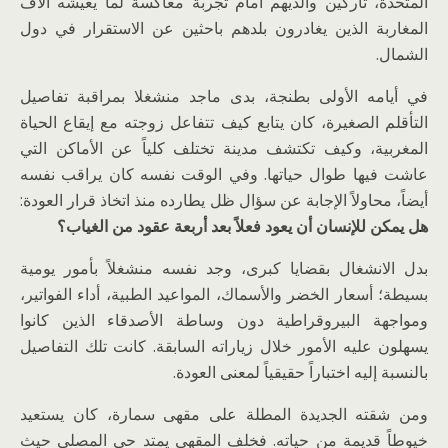
المتحدة، تاركين والديهم أمام تجربة معاكسة لما يعيشه آلاف
المغاربة الذين يغادرون بلدهم باحثين عن الاستقرار في دول
الشمال.
في أيامه الأولى بطنجة، بدى ماجد منشغلا بمراقبة تفاصيل
التأقلم الصغيرة، كان يتابع كيف تتفاعل زوجته مع إيقاع الحياة
المغربية، وكيف تكتشف مدينة تختلف كلياً عن الأماكن التي
عاشت فيها طوال حياتها. وفي الوقت نفسه كان يراقب نفسه
أيضاً، محاولاً الإجابة عن سؤال ظل يطارده منذ اتخاذ قرار العودة:
هل يمكن للإنسان أن يعود فعلاً بعد أربعة عقود من الغياب؟
بدل الانشغال بقضايا كبرى، وجد نفسه منشغلاً بأمور يومية
بسيطة؛ أسعار الخضر والأسماك، المواعيد الطبية، أداء الفواتير،
ومواجهة البيروقراطية دون وساطة الأصدقاء الذين كانوا
يسهلون عليه الأمور خلال زياراته السابقة. كانت تلك التفاصيل
بالنسبة إليه اختباراً حقيقياً لمعنى العودة.
ومن شقته الجديدة المطلة على مقهى سمارة، كان يستعيد
خيوطاً قديمة من حياته. فخلف المقهى يمتد حي المصلى حيث