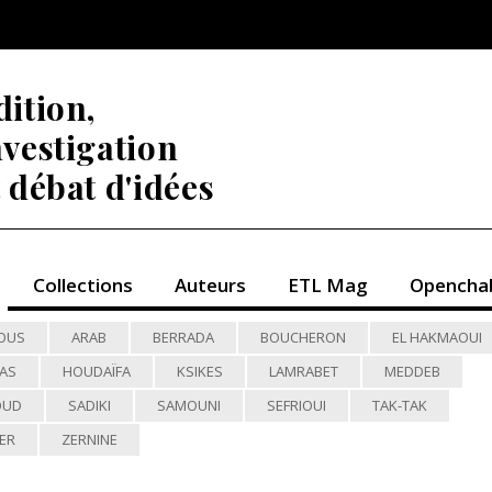
dition,
nvestigation
t débat d'idées
Collections
Auteurs
ETL Mag
Opencha
MOUS
ARAB
BERRADA
BOUCHERON
EL HAKMAOUI
ÉAS
HOUDAÏFA
KSIKES
LAMRABET
MEDDEB
OUD
SADIKI
SAMOUNI
SEFRIOUI
TAK-TAK
ER
ZERNINE