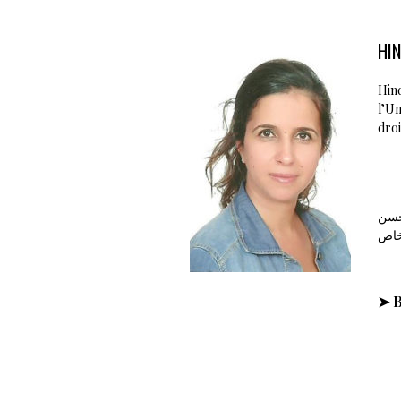
HI
Hind
l’Un
droi
لحسن
لخاص