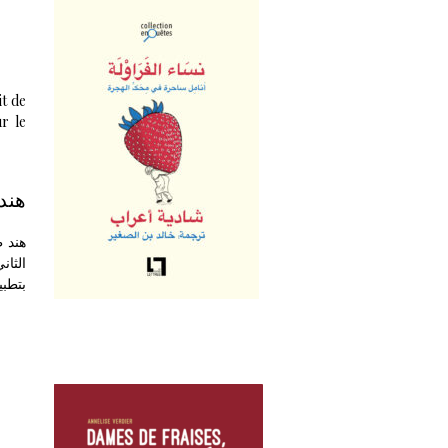
it de
ur le
هند
هند ط
الثان
بتطب.