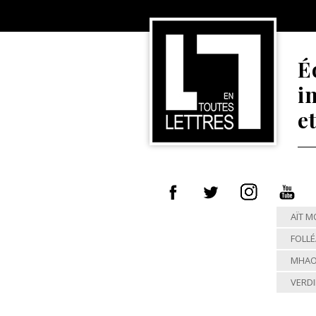
É
i
e
AÏT 
FOLL
MHA
VERDI