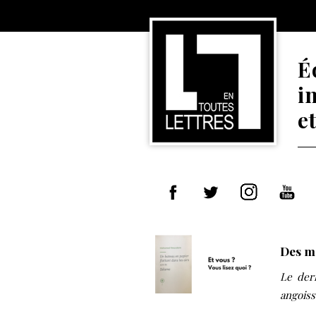
É
i
e
Des m
Le der
angoiss