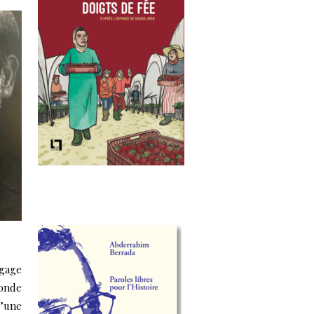
gage
monde
d’une