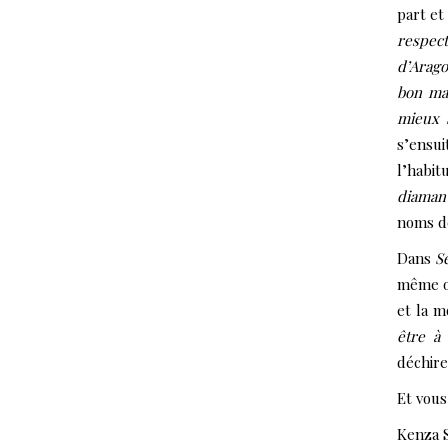
part et
respect
d’Arago
bon mar
mieux 
s’ensu
l’habi
diaman
noms d
Dans
S
même o
et la m
être à 
déchire
Et vous
Kenza S