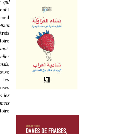
s qui
Genêt
hamed
ttant
trois
toire
 moi-
eller
mais,
rouve
 les
nses
s les
mmets
toire