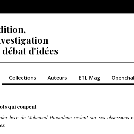
dition,
nvestigation
t débat d'idées
Collections
Auteurs
ETL Mag
Opencha
ots qui coupent
nier livre de Mohamed Hmoudane revient sur ses obsessions e
es.