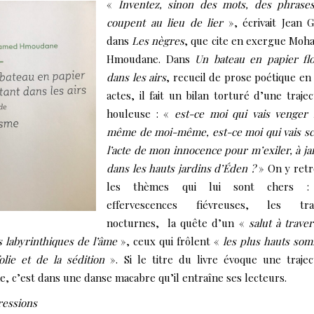
«
Inventez, sinon des mots, des phrase
coupent au lieu de lier
», écrivait Jean 
dans
Les nègres
, que cite en exergue Mo
Hmoudane. Dans
Un bateau en papier flo
dans les airs
, recueil de prose poétique en 
actes, il fait un bilan torturé d’une trajec
houleuse : «
est-ce moi qui vais venger
même de moi-même, est-ce moi qui vais sc
l’acte de mon innocence pour m’exiler, à ja
dans les hauts jardins d’Éden ?
» On y ret
les thèmes qui lui sont chers :
effervescences fiévreuses, les tra
nocturnes, la quête d’un «
salut à traver
s labyrinthiques de l’âme
», ceux qui frôlent «
les plus hauts so
olie et de la sédition
». Si le titre du livre évoque une trajec
e, c’est dans une danse macabre qu’il entraîne ses lecteurs.
ressions