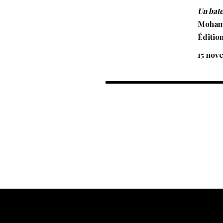
Un bate
Moham
Éditio
15 nov