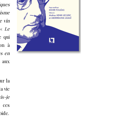
iques
nisme
e vin
 «
Le
e qui
ion à
es en
s aux
ur la
a vie
s-je
e ces
bide.