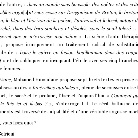
 de l’autre, «
dans un monde sans boussole, des poètes et des crit
ables ergot
[a]
nt sans cesse sur l’aragonisme de Breton, le breto
n, le bleu et l’horizon de la poésie, l’universel et le local, autour d
ché, dans des bars sombres et désolés, sous le seuil toléré
».
serait que je m’exorcise moi-même
». La scène d’auto-thérapi
it, propose ironiquement un traitement radical de substitut
tude de «
boire le cuivre en fusion, bouillonnant dans des coup
t
» et de soliloquer en invoquant l’étoile avec ses cinq branche
e femmes.
éisme,
Mohamed Hmoudane propose sept brefs textes en prose s
bsession des «
funérailles nuptiales
», pleine de secousses entre l
ort, le sacré et le profane, l’hier et l’aujourd’hui. «
Comment pui
la fois ici et là-bas ?
», s’interroge-t-il. Le récit halluciné d
ments est traversé de culpabilité et d’une véritable angoisse mor
, vous lisez quoi ?
efrioui