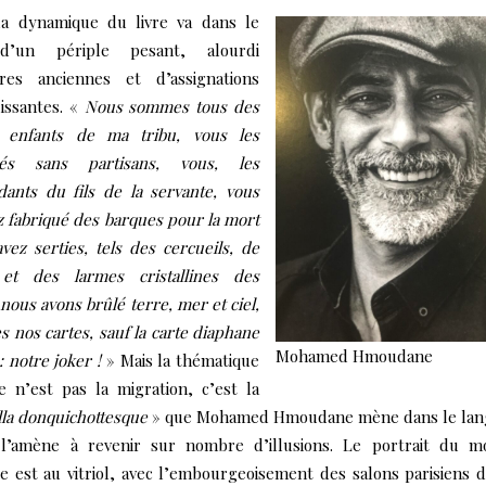
la dynamique du livre va dans le
d’un périple pesant, alourdi
oires anciennes et d’assignations
issantes. «
Nous sommes tous des
, enfants de ma tribu, vous les
rés sans partisans, vous, les
ants du fils de la servante, vous
z fabriqué des barques pour la mort
avez serties, tels des cercueils, de
 et des larmes cristallines des
nous avons brûlé terre, mer et ciel,
es nos cartes, sauf la carte diaphane
Mohamed Hmoudane
: notre joker !
» Mais la thématique
e n’est pas la migration, c’est la
lla donquichottesque
» que Mohamed Hmoudane mène dans le lan
 l’amène à revenir sur nombre d’illusions. Le portrait du 
e est au vitriol, avec l’embourgeoisement des salons parisiens 