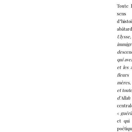
Toute 
sens 
d’hist
abâtard
Ulysse
immig
descend
qui ave
et les 
fleurs
mères, 
et tout
d’Allah 
central
«
guéri
et qui
poétiqu