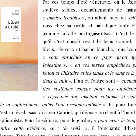
Par ces temps d’été vénéneux, où le
kha
soulève sables, déchaînements de hain
«
magies troubles
», en allant jouer au
sab
noss
chez sa vieille et hiératique tante F
(comme la ville portugaise),Isaac (c’est l
qu’il s’est choisi) revoit le beau Gabriel,
bleus, cheveux et barbe blanche. Tous les
«
sont enracinés en ce pays qu’on app
Palestine
», «
en ces terres empêchées pa
béton et l’histoire et les tanks et le sang et la
dans la nuit
». L’un et l’autre sont «
enchaî
des systèmes conçus pour les empêche
«
régis
par une machine coloniale si vieil
e et sophistiquée, qu’ils l’ont presque oubliée
». Et pour tou
’est un éveil. Isaac va aimer Gabriel, qui dépose un client à l’hôtel 
eptionniste. Pour le séduire, pour le garder, «
pour avoir le tem
ndre cette évidence, ce : “le voilà”
», il l’enchante d’hist