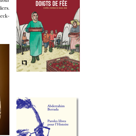
adour
iers.
heck-