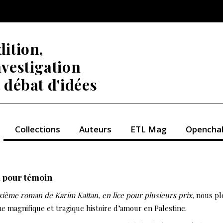
dition,
nvestigation
t débat d'idées
Collections
Auteurs
ETL Mag
Opencha
l pour témoin
xième roman de Karim Kattan
, en lice pour plusieurs prix,
nous pl
e magnifique et tragique histoire d’amour en Palestine.