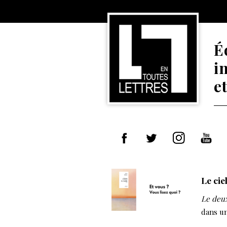
É
i
e
Le cie
Le deu
dans un