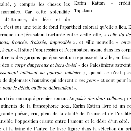
Karim Kattan – crédi
talité, y compris les choses les
Topakian
normales. Car cette splendide
re d’attirance, de désir et de
 c’est sur une toile de fond l’apartheid colonial qu’elle a lieu. 
croque une Jérusalem fracturée entre vieille ville, «
celle du d
ous, froncée, froissée, impossible
», et ville nouvelle «
ouve
, à eux
». Il situe l’oppression et l’occupation jusque dans les corp
nt ceux des garçons qui épousent ou repoussent la ville, en faisa
t des «
corps dangereux et hors-la-loi
» des Palestiniens astrein
vissement infâmant au pouvoir militaire
», quand ce n’est pas
s de diplomates hautains qui adorent «
ces gens
» et sont pour la
 «
pour le détail, qu’ils se débrouillent
».
son très remarqué premier roman,
Le palais des deux collines,
pri
ontinents de la francophonie 2021, Karim Kattan livre ici un 
rande poésie, cru, plein de la vitalité de l’ironie et de l’oralité
nsible l’opposition criante entre l’amour et le désir d’un côté, 
e et la haine de l’autre. Le livre figure dans la sélection du pr