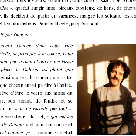
leuses. Tous les soirs, Gabriel revient écouter Isaac, «
le troub
lles
», qui fait surgir jinns, oiseaux fabuleux, de lions, de cheval
, ils décident de partir en vacances, malgré les soldats, les c
et les humiliations. Pour la liberté, jusqu’au bout.
rté par l’amour
ment t’aimer dans cette ville
rielle, si prompte à la colère, cette
antée par le dieu et qui ne me laisse
 place de t’adorer toi plutôt que
Ainsi s’ouvre le roman, sur cette
que chacun aurait pu dire à l’autre,
rêve d’être le verre aux mains du
eur, son amant, de fondre et se
en lui. «
Je ne raconte pas tout
»,
 le narrateur – le ciel, «
qui sait les
 de l’amour
» et ponctue son récit
’est comme ça
», comme si c’était