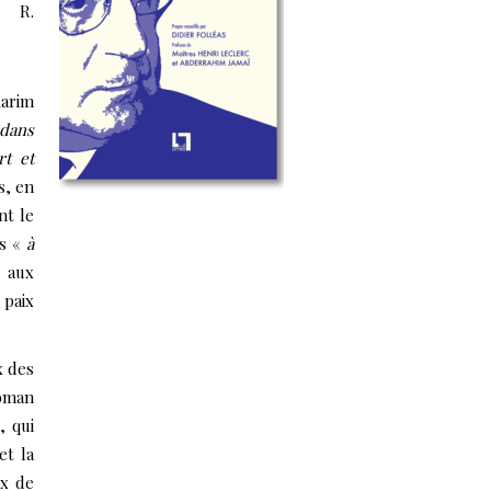
t R.
Karim
edans
rt et
s, en
nt le
ts «
à
 aux
 paix
x des
roman
, qui
et la
ix de