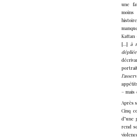
une fa
moins 
histoi
manque,
Kattan 
[…]
à n
dépliée
décriva
portrai
l’asser
appétit
– mais
Après 
Cinq c
d’une g
rend se
violenc