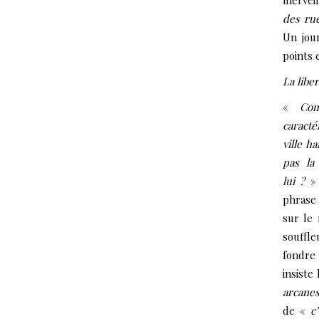
merveil
des rue
Un jour
points 
La libe
«
Com
caracté
ville h
pas la
lui ?
» 
phrase 
sur le 
souffl
fondre 
insiste
arcanes
de «
c