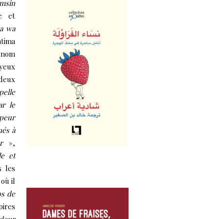
msin
e et
‘a wa
atima
e nom
 yeux
 deux
elle
r le
 peur
nés à
r
»,
le et
s les
où il
ps de
oires