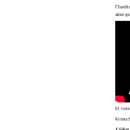
l’Insti
ainsi q
Et vous
Kenza S
L’éden 