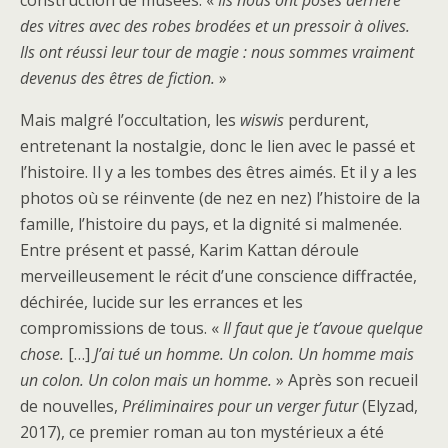
construction de musées. «
Ils nous ont posés derrière
des vitres avec des robes brodées et un pressoir à olives.
Ils ont réussi leur tour de magie : nous sommes vraiment
devenus des êtres de fiction.
»
Mais malgré l’occultation, les
wiswis
perdurent,
entretenant la nostalgie, donc le lien avec le passé et
l’histoire. Il y a les tombes des êtres aimés. Et il y a les
photos où se réinvente (de nez en nez) l’histoire de la
famille, l’histoire du pays, et la dignité si malmenée.
Entre présent et passé, Karim Kattan déroule
merveilleusement le récit d’une conscience diffractée,
déchirée, lucide sur les errances et les
compromissions de tous. «
Il faut que je t’avoue quelque
chose.
[…]
J’ai tué un homme. Un colon. Un homme mais
un colon. Un colon mais un homme.
» Après son recueil
de nouvelles,
Préliminaires pour un verger futur
(Elyzad,
2017), ce premier roman au ton mystérieux a été