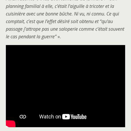
planning familial à elle, c’était l’aiguille à tricoter et la
cuisinière avec une bonne bûche. Ni vu, ni connu. Ce qui
comptait, c’est que l’effet désiré soit obtenu et “qu’au
passage j’attrape pas une saloperie comme c’était souvent
le cas pendant la guerre”
».