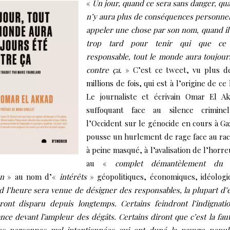
«
Un jour, quand ce sera sans danger, qua
n’y aura plus de conséquences personnel
appeler une chose par son nom, quand il
trop tard pour tenir qui que ce 
responsable, tout le monde aura toujour
contre ça.
» C’est ce tweet, vu plus d
millions de fois, qui est à l’origine de ce l
Le journaliste et écrivain Omar El A
suffoquant face au silence crimine
l’Occident sur le génocide en cours à Ga
pousse un hurlement de rage face au ra
à peine masqué, à l’avalisation de l’horre
au «
complet démantèlement du 
n
» au nom d’«
intérêts
» géopolitiques, économiques, idéologi
 l’heure sera venue de désigner des responsables, la plupart d’
ront disparu depuis longtemps. Certains feindront l’indignati
ance devant l’ampleur des dégâts. Certains diront que c’est la fau