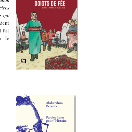
ation
rtres
e qui
vient
 fait
 : le