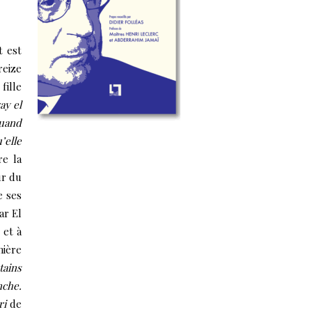
t est
reize
fille
zay el
quand
’elle
re la
ur du
e ses
ar El
 et à
mière
tains
nche.
ori
de