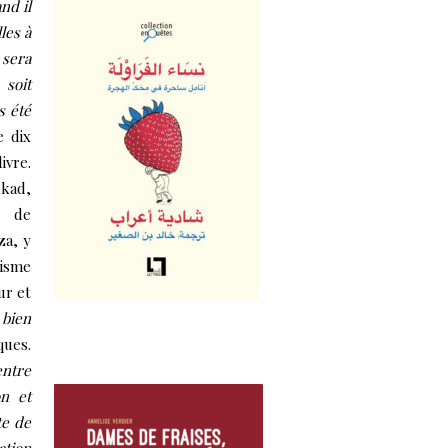
nd il
les à
 sera
soit
s été
e dix
ivre.
kkad,
l de
za, y
cisme
ur et
bien
ques.
entre
on et
te de