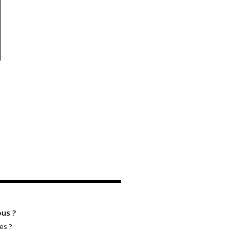
us ?
es ?