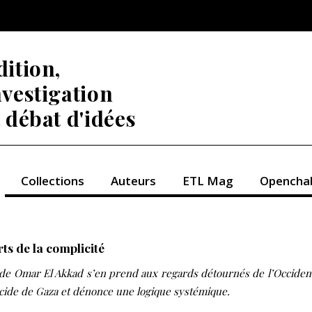
dition,
nvestigation
t débat d'idées
Collections
Auteurs
ETL Mag
Opencha
ts de la complicité
 de Omar El Akkad s’en prend aux regards détournés de l’Occiden
cide de Gaza et dénonce une logique systémique.