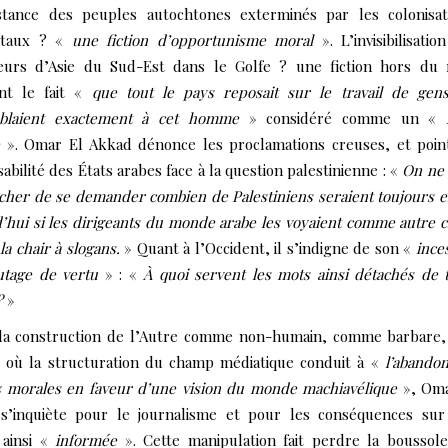
istance des peuples autochtones exterminés par les colonisa
ntaux ? «
une fiction d’opportunisme moral
». L’invisibilisatio
lleurs d’Asie du Sud-Est dans le Golfe ? une fiction hors du 
ant le fait «
que tout le pays reposait sur le travail de gen
blaient exactement à cet homme
» considéré comme un «
». Omar El Akkad dénonce les proclamations creuses, et poin
abilité des États arabes face à la question palestinienne : «
On ne
her de se demander combien de Palestiniens seraient toujours e
’hui si les dirigeants du monde arabe les voyaient comme autre 
la chair à slogans.
» Quant à l’Occident, il s’indigne de son «
ince
utage de vertu
» : «
À quoi servent les mots ainsi détachés de 
?
»
 la construction de l’Autre comme non-humain, comme barbare,
e où la structuration du champ médiatique conduit à «
l’abando
s morales en faveur d’une vision du monde machiavélique
», Oma
s’inquiète pour le journalisme et pour les conséquences su
 ainsi «
informée
». Cette manipulation fait perdre la boussol