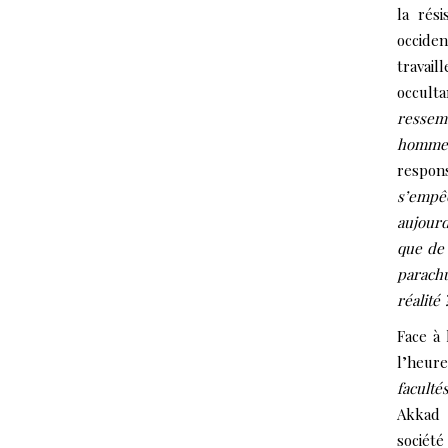
la rés
occide
travai
occult
ressem
homme
respons
s’empêc
aujourd
que de 
parach
réalité 
Face à
l’heur
faculté
Akkad 
société