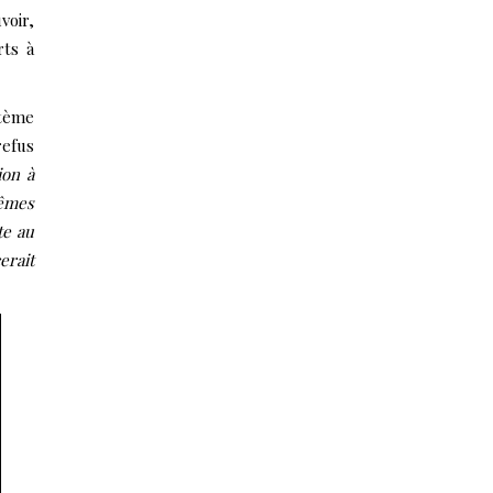
voir,
rts à
stème
refus
ion à
mêmes
te au
erait