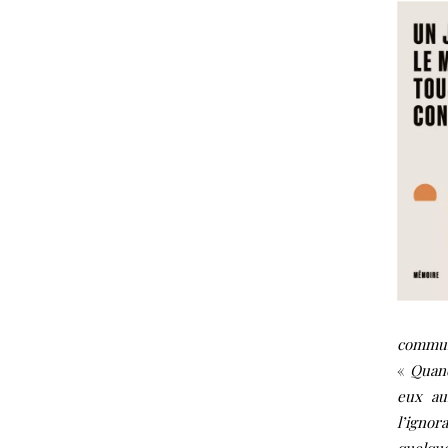
commu
«
Quand
eux au
l’ignor