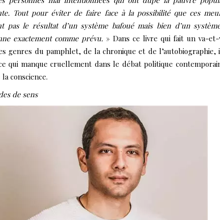
es personnes mal intentionnées qui ont dupé la pauvre popul
te. Tout pour éviter de faire face à la possibilité que ces meu
ent pas le résultat d’un système bafoué mais bien d’un systèm
onne exactement comme prévu.
» Dans ce livre qui fait un va-et-
es genres du pamphlet, de la chronique et de l’autobiographie, il
ce qui manque cruellement dans le débat politique contemporain
 la conscience.
des de sens