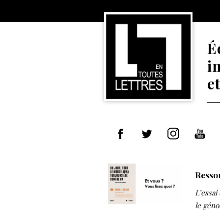
É
i
e
Ressor
L’essai
le géno