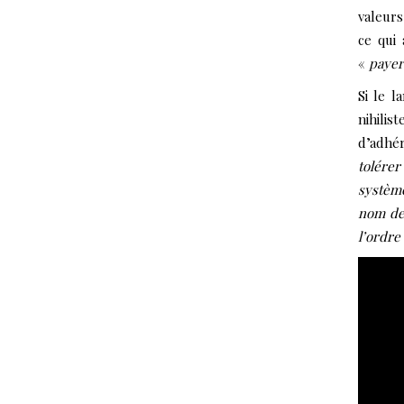
valeurs
ce qui
«
payer
Si le l
nihili
d’adhér
tolére
système
nom de 
l’ordre 