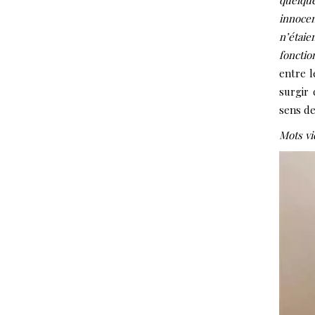
quelqu
innocen
n’étai
foncti
entre l
surgir 
sens de
Mots vi