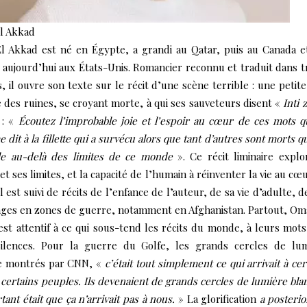
l Akkad
l Akkad est né en Égypte, a grandi au Qatar, puis au Canada e
é aujourd’hui aux États-Unis. Romancier reconnu et traduit dans t
, il ouvre son texte sur le récit d’une scène terrible : une petite 
e des ruines, se croyant morte, à qui ses sauveteurs disent «
Inti 
 : «
Écoutez l’improbable joie et l’espoir au cœur de ces mots 
 dit à la fillette qui a survécu alors que tant d’autres sont morts qu
lle au-delà des limites de ce monde
». Ce récit liminaire explo
et ses limites, et la capacité de l’humain à réinventer la vie au cœ
Il est suivi de récits de l’enfance de l’auteur, de sa vie d’adulte, d
ges en zones de guerre, notamment en Afghanistan. Partout, Om
st attentif à ce qui sous-tend les récits du monde, à leurs mots
silences. Pour la guerre du Golfe, les grands cercles de lu
e montrés par CNN, «
c’était tout simplement ce qui arrivait à cer
à certains peuples. Ils devenaient de grands cercles de lumière bla
tant était que ça n’arrivait pas à nous.
» La glorification
a posteri