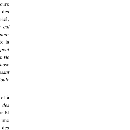
teurs
n des
réel,
s qui
non-
te la
 peut
n vie
chose
ssant
toute
 et à
n des
r El
r une
e des