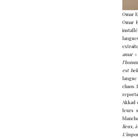
Omar E
Omar E
install
langues
extrait
amar
»
l’homme
est be
langue 
chaos. 
reporta
Akkad e
leurs 
blanch
lieux, 
L’impor