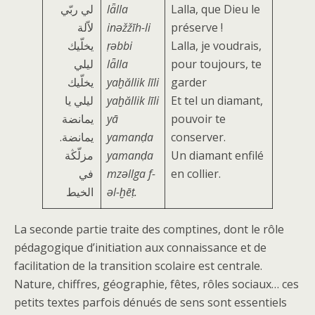
لي ربّي
lǟlla
Lalla, que Dieu le
لاّلة
inǝžžīh-li
préserve !
یخلّیك
ṛǝbbi
Lalla, je voudrais,
لیلي
lǟlla
pour toujours, te
یخلّیك
yaḫăllik līli
garder
لیلي یا
yaḫăllik līli
Et tel un diamant,
یمانضة
yā
pouvoir te
.یمانضة
yamanḍa
conserver.
مزلّڭة
yamanḍa
Un diamant enfilé
في
mzǝllga f-
en collier.
الخیط
ǝl-ḫēṭ.
La seconde partie traite des comptines, dont le rôle
pédagogique d’initiation aux connaissance et de
facilitation de la transition scolaire est centrale.
Nature, chiffres, géographie, fêtes, rôles sociaux… ces
petits textes parfois dénués de sens sont essentiels