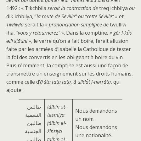
Séville qui durent quitter leur ville et leurs biens
» en
1492 : « Tikchbila
serait la contraction de
treq ichbilya
ou
dik ichbilya, “
la route de Séville” ou “cette Séville”
» et
Tiwliwla
serait la «
prononciation simplifiée de
twulliw
lha,
“vous y retournerez”
». Dans la comptine, «
ġēr l-kǟs
ǝlli ɛṭāuni
», le verre qu’on a fait boire, ferait allusion
faite par les armées d’Isabelle la Catholique de tester
la foi des convertis en les obligeant à boire du vin.
Plus récemment, la comptine est aussi une façon de
transmettre un enseignement sur les droits humains,
comme celle d’
ā šta tata tata, ā ulīdǟt l-ḥǝrrāta
, qui
ajoute :
طالبین
ṭālbīn ǝt-
Nous demandons
التسمیة
tǝsmiya
un nom.
طالبین
ṭālbīn ǝl-
Nous demandons
الجنسیة
žinsiya
une nationalité.
طالبین
ṭālbīn ǝl-