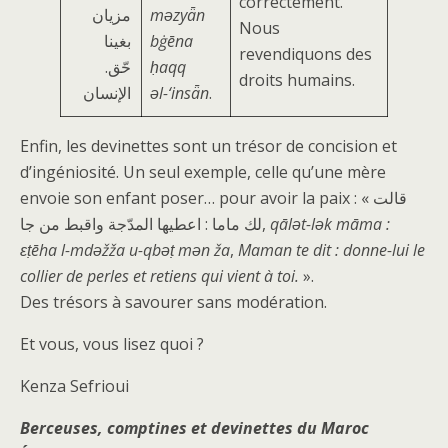
correctement.
مزیان
mǝzyǟn
Nous
بغینا
bġēna
revendiquons des
.حّق
ḥaqq
droits humains.
الإنسان
ǝl-‘insǟn
.
Enfin, les devinettes sont un trésor de concision et
d’ingéniosité. Un seul exemple, celle qu’une mère
envoie son enfant poser… pour avoir la paix : « قالت
لك ماما : اعطیھا المدّجة واقبط من جا,
qālǝt-lǝk māma :
ɛṭēha l-mdǝžža u-qbǝṭ mǝn ža
,
Maman te dit : donne-lui le
collier de perles et retiens qui vient à toi.
».
Des trésors à savourer sans modération.
Et vous, vous lisez quoi ?
Kenza Sefrioui
Berceuses, comptines et devinettes du Maroc