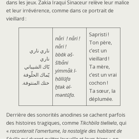
dans les jeux. Zakia Iraqui Sinaceur relève leur malice
et leur irrévérence, comme dans ce portrait de
vieillard :
Sapristi !
nǟri ! nǟri !
Ton père,
nǟri !
ناري ناري
c’est un
bbāk ǝš-
ناري
vieillard !
šībǟni
بّاك الشیباني
Ta mère,
yimmǟk l-
یّماك الحلّوفة
c’est un vrai
ḥăllūfa
.ختك المنتوفة
cochon !
ḫtǝk ǝl-
Ta sœur, la
mǝntūfa
.
déplumée.
Derrière des sonorités anodines se cachent parfois
des histoires tragiques, comme
Tikchbila tiwliwla
, qui
«
raconterait l’amertume, la nostalgie des habitant de