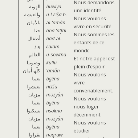
Nous demandons
الھویة
huwiya
une identité.
والعیشة
u-l-ɛīša b-
Nous voulons
بالأمان
ǝl-‘amǟn
vivre en sécurité.
حنا
ḥna ‘aṭfāl
Nous sommes les
أطفال
hād-ǝl-
enfants de ce
ھاذ
ɛalām
monde.
العالم
u-ṣowtna
Et notre appel est
وصوتنا
kullu
plein d’espoir.
كلّھ أمان
‘amǟn
Nous voulons
بغینا
bġēna
vivre
نعیشوا
nɛīšu
convenablement.
مزیان
mǝzyǟn
Nous voulons
بغینا
bġēna
nous loger
نسكنوا
nsǝknu
décemment.
مزیان
mǝzyǟn
Nous voulons
بغینا
bġēna
étudier
نقراوا
nǝqraw