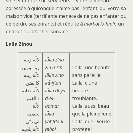
soie et entouré de serviteurs…, voire la menace
adressée à quiconque n’aime pas l’enfant, qui verra sa
maison vide (terrifiante menace de ne pas enfanter ou
de perdre ses enfants) et réduite à
mǝrbǝṭ lǝ-ḥmīr,
un
endroit où attacher son âne.
Lalla Zinou
لالّة زینه
lǟlla zīno
زین وزین
zīn u-zīn
Lalla, une beauté
لالّة زینه
lǟlla zīno
sans pareille.
كا یفتن
kǟ-iftǝn
Lalla, d’une
لالّة ضایة
lǟlla ḍāya
beauté
د القََمر
d-ǝl-
troublante.
لالّة
qamar
Lalla, aussi beau
یحفظه
lǟlla
que la pleine lune.
لي ربّي
yǝḥfḍo-li
Lalla, que Dieu le
لالّة ینّجیه
ṛǝbbi
protège !