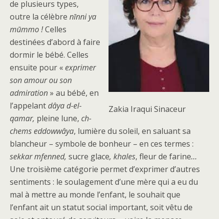
de plusieurs types,
outre la célèbre
nīnni ya
mūmmo !
Celles
destinées d’abord à faire
dormir le bébé. Celles
ensuite pour «
exprimer
son amour ou son
admiration
» au bébé, en
l’appelant
dâya d-el-
Zakia Iraqui Sinaceur
qamar,
pleine lune,
ch-
chems eddowwâya
, lumière du soleil, en saluant sa
blancheur – symbole de bonheur – en ces termes :
sekkar mfenned,
sucre glace
, khales
, fleur de farine
…
Une troisième catégorie permet d’exprimer d’autres
sentiments : le soulagement d’une mère qui a eu du
mal à mettre au monde l’enfant, le souhait que
l’enfant ait un statut social important, soit vêtu de