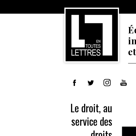
É
i
e
Le droit, au
service des
droits