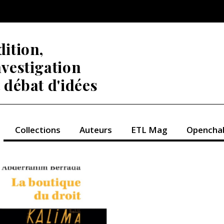
dition,
nvestigation
t débat d'idées
Collections
Auteurs
ETL Mag
Opencha