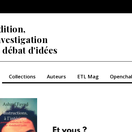
dition,
nvestigation
t débat d'idées
Collections
Auteurs
ETL Mag
Opencha