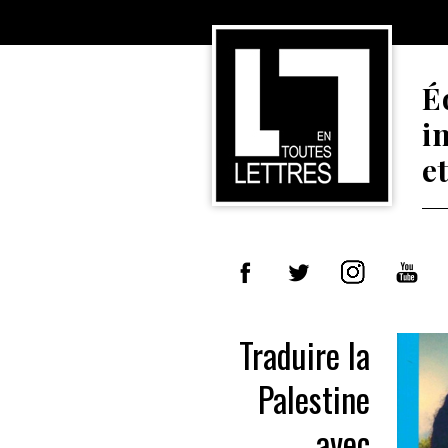
É
i
e
Traduire la
Palestine
avec