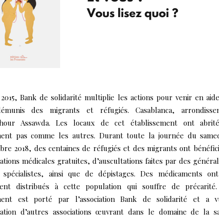
2015, Bank de solidarité multiplie les actions pour venir en aid
émunis des migrants et réfugiés. Casablanca, arrondisse
hour Assawda. Les locaux de cet établissement ont abrit
ent pas comme les autres. Durant toute la journée du samed
re 2018, des centaines de réfugiés et des migrants ont bénéfic
ations médicales gratuites, d’auscultations faites par des général
 spécialistes, ainsi que de dépistages. Des médicaments on
ent distribués à cette population qui souffre de précarité
ent est porté par l’association Bank de solidarité et a v
ipation d’autres associations œuvrant dans le domaine de la s