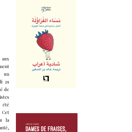
e aux
ment
é un
i 29
ié de
istes
t été
. Cet
u la
anté,