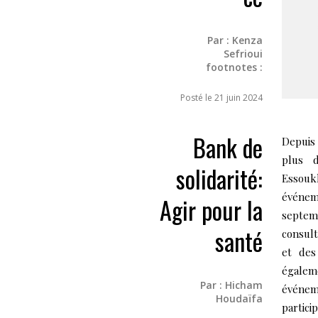
Par :
Kenza
Sefrioui
footnotes :
Posté le 21 juin 2024
Bank de
Depuis 
plus d
solidarité:
Essouk
événem
Agir pour la
septemb
santé
consult
et des
égalem
Par :
Hicham
événem
Houdaïfa
partic