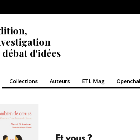
dition,
nvestigation
t débat d'idées
Collections
Auteurs
ETL Mag
Opencha