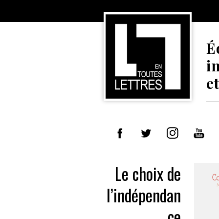
É
i
e
Le choix de
l’indépendan
ce