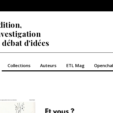
dition,
nvestigation
t débat d'idées
Collections
Auteurs
ETL Mag
Opencha