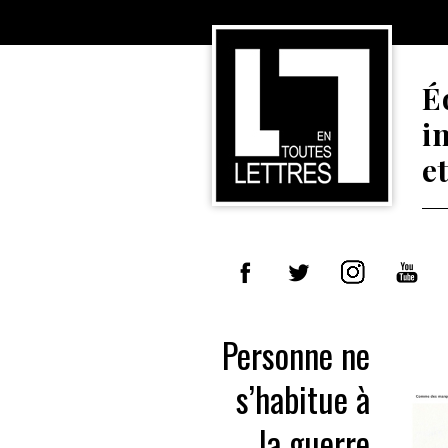
É
i
e
Personne ne
s’habitue à
la guerre