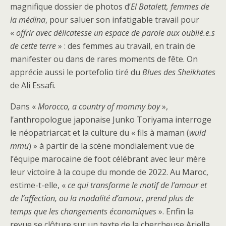
magnifique dossier de photos d’
El Batalett, femmes de
la médina
, pour saluer son infatigable travail pour
«
offrir avec délicatesse un espace de parole aux oublié.e.s
de cette terre
» : des femmes au travail, en train de
manifester ou dans de rares moments de fête. On
apprécie aussi le portefolio tiré du
Blues des Sheikhates
de Ali Essafi.
Dans «
Morocco, a country of mommy boy
»,
l’anthropologue japonaise Junko Toriyama interroge
le néopatriarcat et la culture du « fils à maman (
wuld
mmu
) » à partir de la scène mondialement vue de
l’équipe marocaine de foot célébrant avec leur mère
leur victoire à la coupe du monde de 2022. Au Maroc,
estime-t-elle, «
ce qui transforme le motif de l’amour et
de l’affection, ou la modalité d’amour, prend plus de
temps que les changements économiques
». Enfin la
revue se clôture sur un texte de la chercheuse Ariella