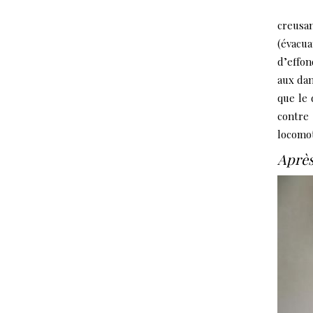
creusa
(évacua
d’effon
aux dan
que le 
contre
locomot
Après