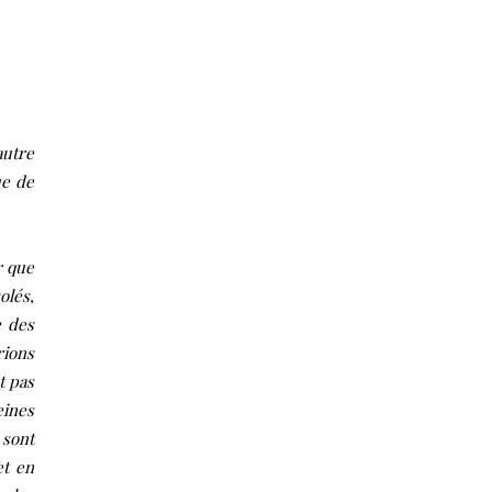
utre
ue de
r que
olés,
e des
rions
t pas
eines
 sont
et en