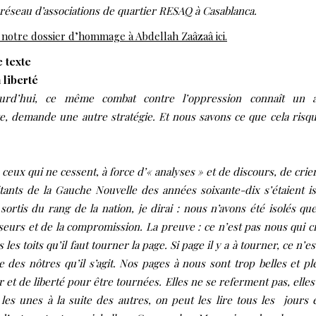
 réseau d’associations de quartier RESAQ à Casablanca.
 notre dossier d’hommage à Abdellah Zaâzaâ ici.
e texte
 liberté
ourd’hui, ce même combat contre l’oppression connaît un a
e, demande une autre stratégie. Et nous savons ce que cela risq
à ceux qui ne cessent, à force d’« analyses » et de discours, de crie
itants de la Gauche Nouvelle des années soixante-dix s’étaient is
 sortis du rang de la nation, je dirai : nous n’avons été isolés qu
eurs et de la compromission. La preuve : ce n’est pas nous qui c
 les toits qu’il faut tourner la page. Si page il y a à tourner, ce n’es
e des nôtres qu’il s’agit. Nos pages à nous sont trop belles et pl
 et de liberté pour être tournées. Elles ne se referment pas, elles
 les unes à la suite des autres, on peut les lire tous les jours 