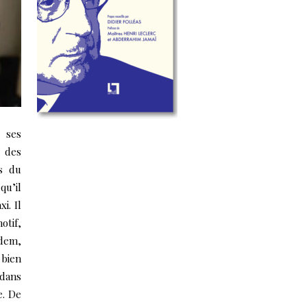
s ses
 des
ts du
qu’il
i. Il
tif,
ddem,
 bien
 dans
e. De