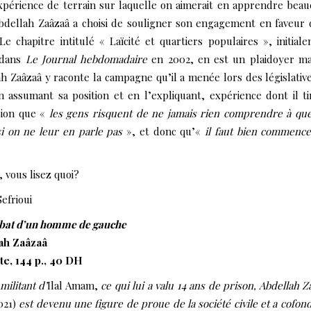
xpérience de terrain sur laquelle on aimerait en apprendre bea
bdellah Zaâzaâ a choisi de souligner son engagement en faveur 
. Le chapitre intitulé « Laïcité et quartiers populaires », initial
 dans
Le Journal hebdomadaire
en 2002, en est un plaidoyer ma
h Zaâzaâ y raconte la campagne qu’il a menée lors des législativ
n assumant sa position et en l’expliquant, expérience dont il ti
sion que «
les gens risquent de ne jamais rien comprendre à qu
i on ne leur en parle pas
», et donc qu’«
il faut bien commenc
, vous lisez quoi?
efrioui
bat d’un homme de gauche
ah Zaâzaâ
te, 144 p., 40 DH
militant d’
Ilal Amam,
ce qui lui a valu 14 ans de prison, Abdellah Z
021)
est devenu une figure de proue de la société civile et a cofon