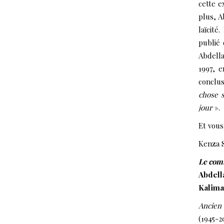
cette e
plus, A
laïcité
publié
Abdella
1997, e
conclu
chose s
jour
».
Et vous
Kenza S
Le com
Abdell
Kalima
Ancien 
(1945-2