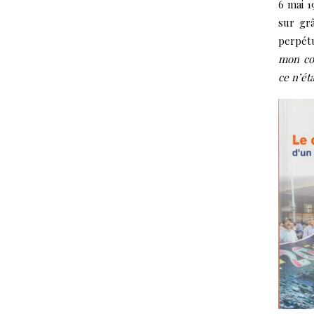
6 mai 1
sur grâ
perpét
mon cor
ce n’ét