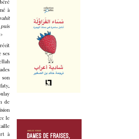
ibéré
mné à
vahit
 puis
»
récit
e ses
ellah
rades
 son
faty,
oulay
on de
sion
ec le
aille
ert à