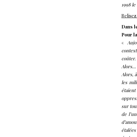
1998 le
Relisez
Dans l
Pour la
«
Auj
context
coûter.
Alors…
Alors, 
les mil
étaient
oppress
sur tous
de l’un
d’amour
étalées