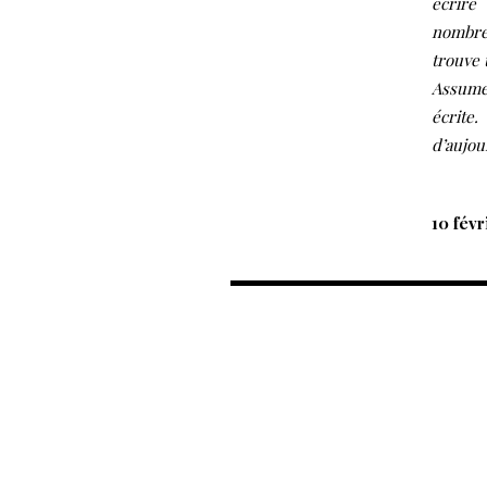
écrire
nombre
trouve 
Assumer
écrite
d’aujou
10 févr