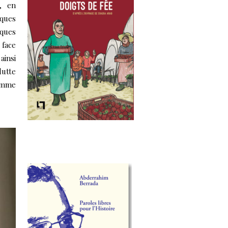
t, en
iques
sques
 face
ainsi
lutte
comme