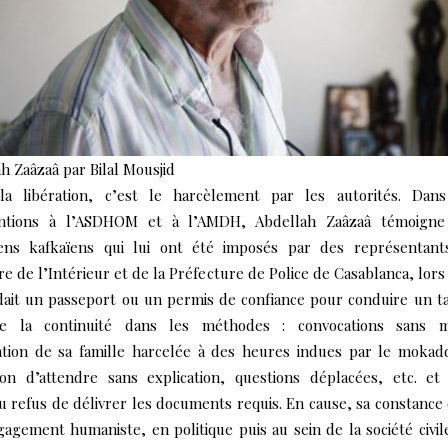
h Zaâzaâ par Bilal Mousjid
la libération, c’est le harcèlement par les autorités. Dan
entions à l’ASDHOM et à l’AMDH, Abdellah Zaâzaâ témoigne
iens kafkaïens qui lui ont été imposés par des représentan
re de l’Intérieur et de la Préfecture de Police de Casablanca, lors 
it un passeport ou un permis de confiance pour conduire un tax
ne la continuité dans les méthodes : convocations sans mo
dation de sa famille harcelée à des heures indues par le moka
ion d’attendre sans explication, questions déplacées, etc. et
 refus de délivrer les documents requis. En cause, sa constance
agement humaniste, en politique puis au sein de la société civil