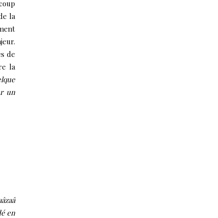
ucoup
de la
ement
jeur.
es de
re la
elque
er un
aâzaâ
dé en