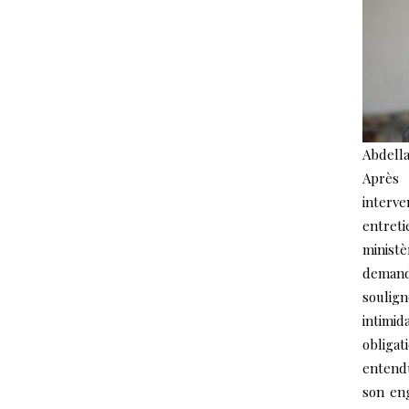
Abdella
Après 
interv
entret
ministè
demanda
soulig
intimi
obligat
entendu
son eng