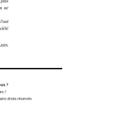
 plus
on ne
l’ont
ciété
 2019.
us ?
es ?
ains droits réservés