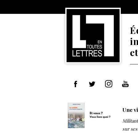
É
i
e
Une vi
Militan
sur ses