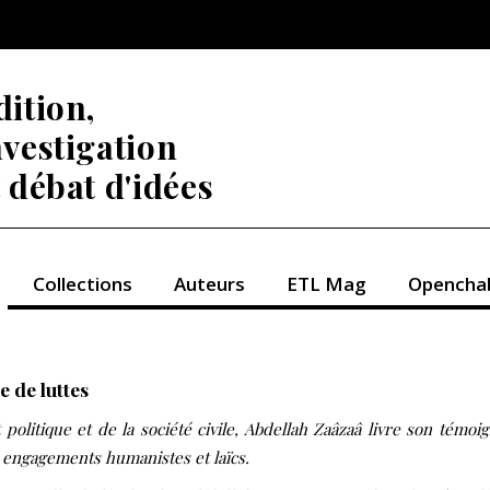
dition,
nvestigation
t débat d'idées
Collections
Auteurs
ETL Mag
Opencha
e de luttes
t politique et de la société civile, Abdellah Zaâzaâ livre son témoi
 engagements humanistes et laïcs.