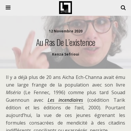
12 Novembre 2020
Au Ras De L’existence
Kenza Sefrioui
Il y a déjà plus de 20 ans Aïcha Ech-Channa avait ému
une large frange de la population avec son livre
Miséria
(Le Fennec, 1996) comme plus tard Souad
Guennoun avec
Les incendiaires
(coédition Tarik
édition et les éditions de l’œil, 2000). Pourtant
aujourd’hui, la vue de ces jeunes égrenant les
formules consacrées de mendicité à des citadins
indifférents, conciliants ou exaspérés, persiste.