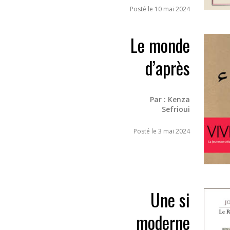
Posté le 10 mai 2024
Le monde
d’après
Par :
Kenza
Sefrioui
Posté le 3 mai 2024
Une si
moderne