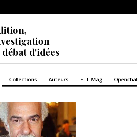
dition,
nvestigation
t débat d'idées
Collections
Auteurs
ETL Mag
Opencha