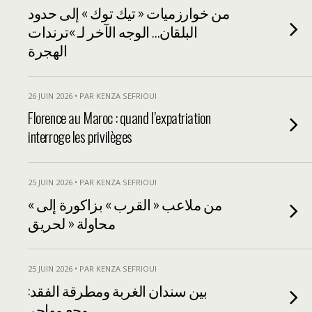
من خوارزميات « تيك توك » إلى حدود
البلقان… الوجه الآخر لـ »ترندات
الهجرة
26 JUIN 2026 • PAR KENZA SEFRIOUI
Florence au Maroc : quand l’expatriation
interroge les privilèges
25 JUIN 2026 • PAR KENZA SEFRIOUI
« من ملاعب « القرب » بزاكورة إلى
محاولة « لحريق
25 JUIN 2026 • PAR KENZA SEFRIOUI
بين سندان الغربة ومطرقة الفقد:
وجع مهاجر